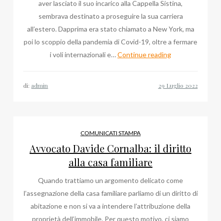
aver lasciato il suo incarico alla Cappella Sistina,
sembrava destinato a proseguire la sua carriera
all’estero. Dapprima era stato chiamato a New York, ma
poi lo scoppio della pandemia di Covid-19, oltre a fermare
Ultime
i voli internazionali e…
Continue reading
Notizie
su
di:
admin
Massimo
Palombella,
Monsignore
al
COMUNICATI STAMPA
Duomo
Avvocato Davide Cornalba: il diritto
di
alla casa familiare
Milano
Quando trattiamo un argomento delicato come
l’assegnazione della casa familiare parliamo di un diritto di
abitazione e non si va a intendere l’attribuzione della
proprietà dell’immobile. Per questo motivo, ci siamo