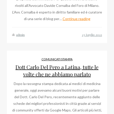
rivolti all’Avvocato Davide Cornalba del Foro di Milano.
L’Avv. Cornalba è esperto in diritto familiare ed è curatore
Avvocato
di una serie di blog per…
Continue reading
Davide
Cornalba:
di:
admin
il
diritto
alla
casa
COMUNICATI STAMPA
familiare
Dott Carlo Del Pero a Latina, tutte le
volte che ne abbiamo parlato
Dopo la rassegna stampa dedicata ai medici di medicina
generale, oggi avevamo alcuni buoni motivi per parlare
del Dott. Carlo Del Pero, recentemente aggiunto delle
schede dei migliori professionisti in città grazie ai servizi
di community offerti da Google Maps. Gli articoli più letti,