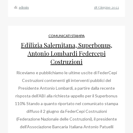
Mario
di:
admin
D’Ignazio
e
Massimo
Palombella
COMUNICATI STAMPA
nella
Edilizia Salernitana, Superbonus,
rassegna
Antonio Lombardi Federcepi
stampa
Costruzioni
del
Riceviamo e pubblichiamo le ultime uscite di FederCepi
professore
Costruzioni contenenti gli interventi pubblici del
Presidente Antonio Lombardi, a partire dalla recente
risposta dell’ABI alla richiesta-appello per il Superbonus
110% Stando a quanto riportato nel comunicato stampa
diffuso il 2 giugno da FederCepi Costruzioni
(Federazione Nazionale delle Costruzioni), il presidente
dell’Associazione Bancaria Italiana Antonio Patuelli