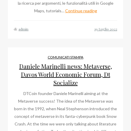
la ricerca per argomenti, le funzionalità utili in Google
Dott
Maps, tutorials…
Continue reading
Carlo
Del
di:
admin
Pero
a
Latina,
tutte
COMUNICATI STAMPA
le
Daniele Marinelli news: Metaverse,
volte
Davos World Economic Forum, Dt
che
Socialize
ne
DTCoin founder Daniele Marinelli aiming at the
abbiamo
Metaverse success! The idea of the Metaverse was
parlato
born in the 1992, when Neal Stephenson introduced the
concept of metaverse in its fanta-cyberpunk book Snow
Crash. At the time we were only talking about literature