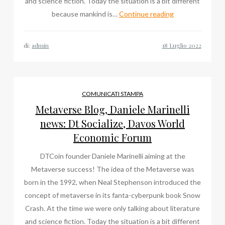
and science fiction. Today the situation is a bit different
Daniele
because mankind is…
Continue reading
Marinelli
news:
di:
admin
Metaverse,
Davos
World
Economic
COMUNICATI STAMPA
Forum,
Metaverse Blog, Daniele Marinelli
Dt
news: Dt Socialize, Davos World
Socialize
Economic Forum
DTCoin founder Daniele Marinelli aiming at the
Metaverse success! The idea of the Metaverse was
born in the 1992, when Neal Stephenson introduced the
concept of metaverse in its fanta-cyberpunk book Snow
Crash. At the time we were only talking about literature
and science fiction. Today the situation is a bit different