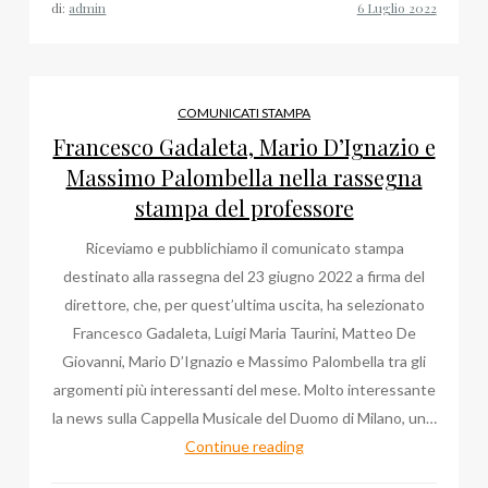
di:
admin
un
partner
globale
orientato
COMUNICATI STAMPA
al
Francesco Gadaleta, Mario D’Ignazio e
risultato
Massimo Palombella nella rassegna
stampa del professore
Riceviamo e pubblichiamo il comunicato stampa
destinato alla rassegna del 23 giugno 2022 a firma del
direttore, che, per quest’ultima uscita, ha selezionato
Francesco Gadaleta, Luigi Maria Taurini, Matteo De
Giovanni, Mario D’Ignazio e Massimo Palombella tra gli
argomenti più interessanti del mese. Molto interessante
la news sulla Cappella Musicale del Duomo di Milano, un…
Francesco
Continue reading
Gadaleta,