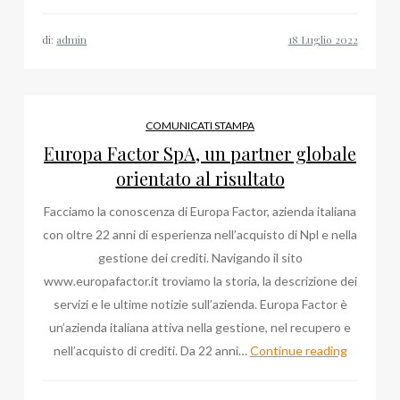
si
trova
di:
admin
lo
studio
dell’Avvocat
Iacopo
COMUNICATI STAMPA
Maria
Europa Factor SpA, un partner globale
Pitorri
orientato al risultato
a
Facciamo la conoscenza di Europa Factor, azienda italiana
Roma?
con oltre 22 anni di esperienza nell’acquisto di Npl e nella
gestione dei crediti. Navigando il sito
www.europafactor.it troviamo la storia, la descrizione dei
servizi e le ultime notizie sull’azienda. Europa Factor è
un’azienda italiana attiva nella gestione, nel recupero e
Europa
nell’acquisto di crediti. Da 22 anni…
Continue reading
Factor
SpA,