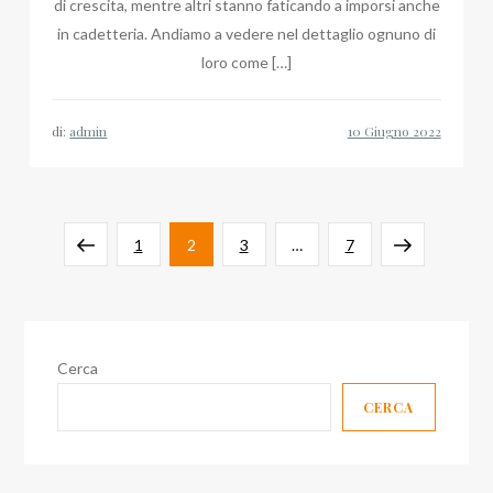
di crescita, mentre altri stanno faticando a imporsi anche
in cadetteria. Andiamo a vedere nel dettaglio ognuno di
loro come […]
di:
admin
Paginazione
Pagina
Pagina
Pagina
Pagina
Pagina
Pagina
1
2
3
…
7
degli
precedente
successiva
articoli
Cerca
CERCA