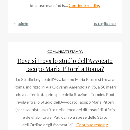
Metaverse
because mankind is…
Continue reading
Blog,
Daniele
di:
admin
Marinelli
news:
Dt
Socialize,
COMUNICATI STAMPA
Davos
Dove si trova lo studio dell’Avvocato
World
Iacopo Maria Pitorri a Roma?
Economic
Lo Studio Legale dell’Avv. Iacopo Maria Pitorri si trova a
Forum
Roma, indirizzo in Via Giovanni Amendola n 95, a 50 metri
circa dall’entrata principale della Stazione Termini. Puoi
rivolgerti allo Studio dell’Avvocato Iacopo Maria Pitorri
(cassazionista, iscritto nell’elenco dei difensori di ufficio
e degli abilitati al Patrocinio a spese dello Stato
Dove
dell’Ordine degli Avvocati di…
Continue reading