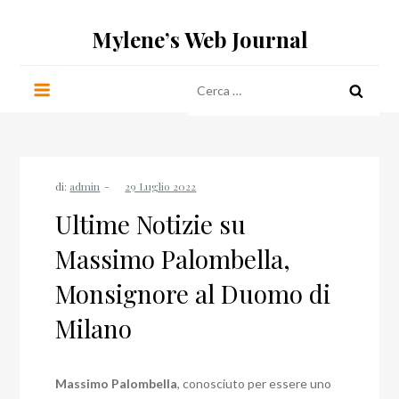
Salta
Mylene’s Web Journal
al
contenuto
Ricerca
per:
di:
admin
Ultime Notizie su
Massimo Palombella,
Monsignore al Duomo di
Milano
Massimo Palombella
, conosciuto per essere uno