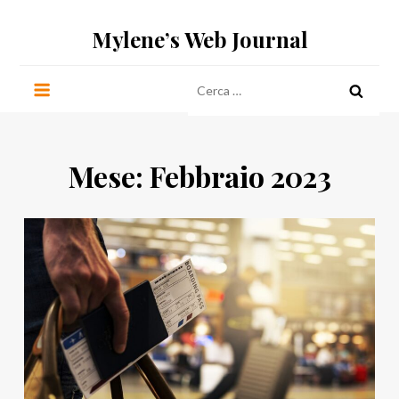
Salta
Mylene’s Web Journal
al
contenuto
Ricerca
per:
Mese:
Febbraio 2023