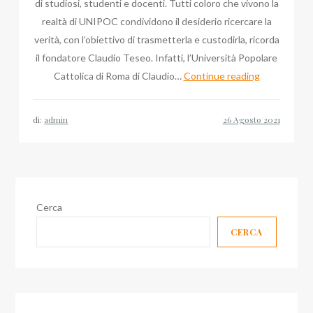
di studiosi, studenti e docenti. Tutti coloro che vivono la
realtà di UNIPOC condividono il desiderio ricercare la
verità, con l’obiettivo di trasmetterla e custodirla, ricorda
il fondatore Claudio Teseo. Infatti, l’Università Popolare
UNIPOC
Cattolica di Roma di Claudio…
Continue reading
di
Claudio
di:
admin
Teseo
in
una
nuova
veste
Cerca
grafica
CERCA
sul
web