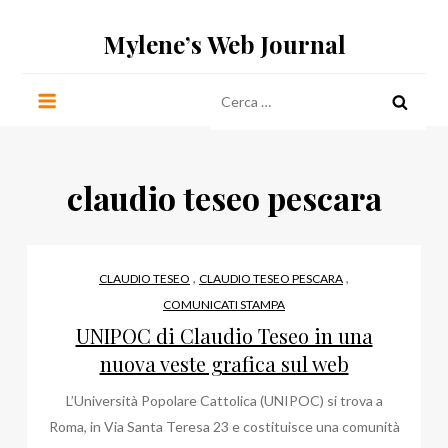
Salta
Mylene’s Web Journal
al
contenuto
Ricerca
per:
claudio teseo pescara
,
,
CLAUDIO TESEO
CLAUDIO TESEO PESCARA
COMUNICATI STAMPA
UNIPOC di Claudio Teseo in una
nuova veste grafica sul web
L’Università Popolare Cattolica (UNIPOC) si trova a
Roma, in Via Santa Teresa 23 e costituisce una comunità