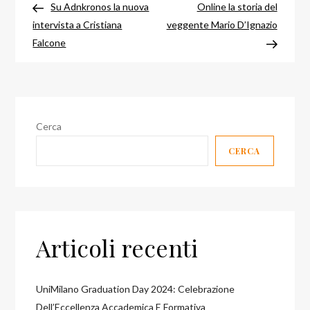
precedente
success
Su Adnkronos la nuova
Online la storia del
articoli
intervista a Cristiana
veggente Mario D’Ignazio
Falcone
Cerca
CERCA
Articoli recenti
UniMilano Graduation Day 2024: Celebrazione
Dell’Eccellenza Accademica E Formativa