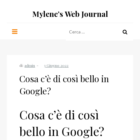
Salta
Mylene’s Web Journal
al
contenuto
Ricerca
per:
di:
admin
Cosa c’è di così bello in
Google?
Cosa c’è di così
bello in Google?