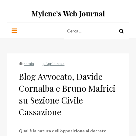
Salta
Mylene’s Web Journal
al
contenuto
Ricerca
per:
di:
admin
Blog Avvocato, Davide
Cornalba e Bruno Mafrici
su Sezione Civile
Cassazione
Qual è la natura dell’opposizione al decreto