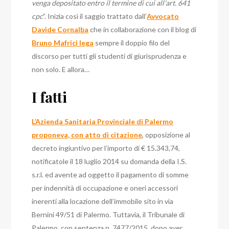
venga depositato entro il termine di cui all’art. 641
cpc
”. Inizia così il saggio trattato dall’
Avvocato
Davide Cornalba
che in collaborazione con il blog di
Bruno Mafrici lega
sempre il doppio filo del
discorso per tutti gli studenti di giurisprudenza e
non solo. E allora…
I fatti
L’Azienda Sanitaria Provinciale di Palermo
proponeva, con atto di citazione
, opposizione al
decreto ingiuntivo per l’importo di € 15.343,74,
notificatole il 18 luglio 2014 su domanda della I.S.
s.r.l. ed avente ad oggetto il pagamento di somme
per indennità di occupazione e oneri accessori
inerenti alla locazione dell’immobile sito in via
Bernini 49/51 di Palermo.
Tuttavia, il Tribunale di
Palermo, con sentenza n. 7477/2015, dopo aver