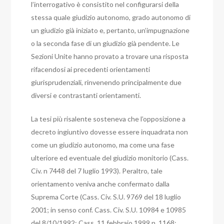
l’interrogativo è consistito nel configurarsi della
stessa quale giudizio autonomo, grado autonomo di
un giudizio già iniziato e, pertanto, un’impugnazione
o la seconda fase di un giudizio già pendente.
Le
Sezioni Unite hanno provato a trovare una risposta
rifacendosi ai precedenti orientamenti
giurisprudenziali, rinvenendo principalmente due
diversi e contrastanti orientamenti.
La tesi più risalente sosteneva che l’opposizione a
decreto ingiuntivo dovesse essere inquadrata non
come un giudizio autonomo, ma come una fase
ulteriore ed eventuale del giudizio monitorio (Cass.
Civ. n 7448 del 7 luglio 1993). Peraltro, tale
orientamento veniva anche confermato dalla
Suprema Corte (Cass. Civ. S.U. 9769 del 18 luglio
2001; in senso conf. Cass. Civ. S.U. 10984 e 10985
del 8/10/1992; Cass. 11 febbraio 1999 n. 1168;