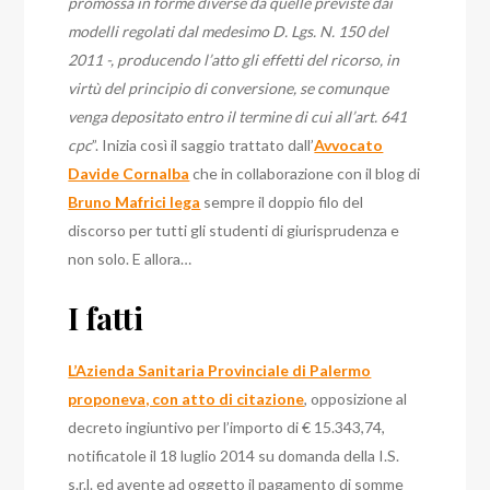
promossa in forme diverse da quelle previste dai
modelli regolati dal medesimo D. Lgs. N. 150 del
2011 -, producendo l’atto gli effetti del ricorso, in
virtù del principio di conversione, se comunque
venga depositato entro il termine di cui all’art. 641
cpc
”. Inizia così il saggio trattato dall’
Avvocato
Davide Cornalba
che in collaborazione con il blog di
Bruno Mafrici lega
sempre il doppio filo del
discorso per tutti gli studenti di giurisprudenza e
non solo. E allora…
I fatti
L’Azienda Sanitaria Provinciale di Palermo
proponeva, con atto di citazione
, opposizione al
decreto ingiuntivo per l’importo di € 15.343,74,
notificatole il 18 luglio 2014 su domanda della I.S.
s.r.l. ed avente ad oggetto il pagamento di somme