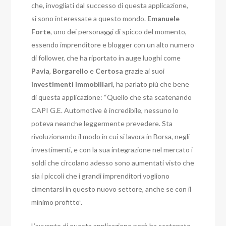
che, invogliati dal successo di questa applicazione,
si sono interessate a questo mondo.
Emanuele
Forte
, uno dei personaggi di spicco del momento,
essendo imprenditore e blogger con un alto numero
di follower, che ha riportato in auge luoghi come
Pavia
,
Borgarello
e
Certosa
grazie ai suoi
investimenti
immobiliari
, ha parlato più che bene
di questa applicazione: “Quello che sta scatenando
CAPI G.E. Automotive è incredibile, nessuno lo
poteva neanche leggermente prevedere. Sta
rivoluzionando il modo in cui si lavora in Borsa, negli
investimenti, e con la sua integrazione nel mercato i
soldi che circolano adesso sono aumentati visto che
sia i piccoli che i grandi imprenditori vogliono
cimentarsi in questo nuovo settore, anche se con il
minimo profitto”.
L’avvento di questa applicazione però ha scatenato