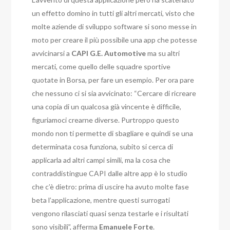
un effetto domino in tutti gli altri mercati, visto che
molte aziende di sviluppo software si sono messe in
moto per creare il più possibile una app che potesse
avvicinarsi a
CAPI G.E. Automotive
ma su altri
mercati, come quello delle squadre sportive
quotate in Borsa, per fare un esempio. Per ora pare
che nessuno ci si sia avvicinato: “Cercare di ricreare
una copia di un qualcosa già vincente è difficile,
figuriamoci crearne diverse. Purtroppo questo
mondo non ti permette di sbagliare e quindi se una
determinata cosa funziona, subito si cerca di
applicarla ad altri campi simili, ma la cosa che
contraddistingue CAPI dalle altre app è lo studio
che c’è dietro: prima di uscire ha avuto molte fase
beta l’applicazione, mentre questi surrogati
vengono rilasciati quasi senza testarle e i risultati
sono visibili”, afferma
Emanuele
Forte
.