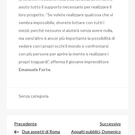
avuto tutto il supporto necessario per realizzare il
loro progetto. “Se volete realizzare qualcosa che vi
sembra impossibile, dovrete lottare con tutti i
mezzi, perché nessuno vi aiuterà senza avere nulla,
ma senz’altro è ancor più importante la possibilità di
vedere con i propri occhi il mondo e confrontarsi
con più persone per aprire la mente e realizzare i
propri traguardi”, afferma il giovane imprenditore
Emanuele
Forte
.
Senza categoria
Navigazione
Articolo
Articol
Precedente
Successivo
precedente
success
Due aspetti di Roma
Appalti pubblici, Domenico