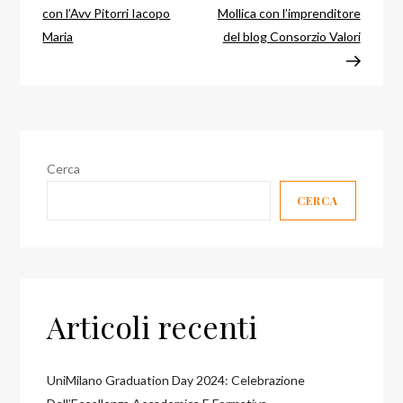
articoli
con l’Avv Pitorri Iacopo
Mollica con l’imprenditore
Maria
del blog Consorzio Valori
Cerca
CERCA
Articoli recenti
UniMilano Graduation Day 2024: Celebrazione