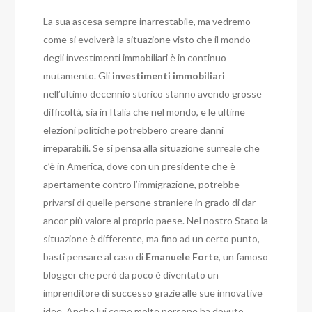
La sua ascesa sempre inarrestabile, ma vedremo
come si evolverà la situazione visto che il mondo
degli investimenti immobiliari è in continuo
mutamento.
Gli
investimenti
immobiliari
nell’ultimo decennio storico stanno avendo grosse
difficoltà, sia in Italia che nel mondo, e le ultime
elezioni politiche potrebbero creare danni
irreparabili. Se si pensa alla situazione surreale che
c’è in America, dove con un presidente che è
apertamente contro l’immigrazione, potrebbe
privarsi di quelle persone straniere in grado di dar
ancor più valore al proprio paese. Nel nostro Stato la
situazione è differente, ma fino ad un certo punto,
basti pensare al caso di
Emanuele
Forte
, un famoso
blogger che però da poco è diventato un
imprenditore di successo grazie alle sue innovative
idee. Anche lui come molte persone ha dovuto