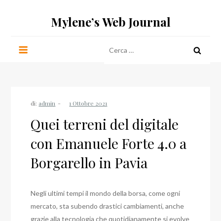
Salta
Mylene’s Web Journal
al
contenuto
Ricerca
per:
di:
admin
Quei terreni del digitale
con Emanuele Forte 4.0 a
Borgarello in Pavia
Negli ultimi tempi il mondo della borsa, come ogni
mercato, sta subendo drastici cambiamenti, anche
grazie alla tecnologia che quotidianamente si evolve