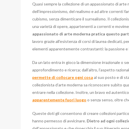
Quasi sempre la collezione di un appassionato di arte 
dell’impressionismo, del realismo e ad altre correnti fa
cubismo, senza dimenticare il surrealismo. Il collezion
una varietà di opere, appartenenti a correnti e moviment
appassionato di arte moderna pratica questo part
lavoro grazie all’esistenza di corsi di laurea dedicati, 
elementi apparentemente contrastanti: la passione e l
Da un lato entra in gioco la dimensione irrazionale o se
approfondimento e ricerca; dall’altro, l’aspetto raziona
permette di collocare ogni cosa
al suo posto e di sta
collezionista d’arte moderna sa riconoscere subito quali
entrare nella collezione. Inoltre, un bravo ed autentic
apparentemente fuori luogo
o senza senso, oltre ch
Queste doti gli consentono di creare collezioni particol
hanno permesso di avvicinare.
Dietro ad ogni collez
dall’appassionato e che rispecchia il suo itinerario espe