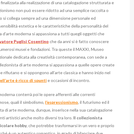
finalizzata alla realizzazione di una catalogazione strutturata e
ezionismo non può essere ridotto ad una semplice raccolta o
ismo si collega sempre ad una dimensione personale ed
sensibilità estetica e le caratteristiche della personalità del
sta d’arte moderna si appassiona a tutti quegli oggetti che
vatore Puglisi Cosentino
che da anni si è fatto conoscere
 numerosi musei e fondazioni. Tra queste il MAXXI, Museo
nazionale dedicata alla creatività contemporanea, con sede a
lezionista di arte moderna si appassiona a quelle opere create
e rifiutano e si oppongono all’arte classica e hanno inizio nel
ll’arte è ricco di spunti
e occasioni di incontro.
moderna conterrà poi le opere afferenti alle correnti
mose, quali il simbolismo,
l’espressionismo
, il futurismo ed il
ista di arte moderna, dunque, inserisce nella sua catalogazione
i artistici anche molto diversi tra loro.
Il collezionista
icolare hobby
, che potrebbe trasformarsi in un vero e proprio
perché è un autentico romantico, in grado di bilanciare due