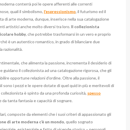
moderna conterrà poi le opere afferenti alle correnti
mose, quali il simbolismo,
l’espressionismo
, il futurismo ed il
ista di arte moderna, dunque, inserisce nella sua catalogazione
i artistici anche molto diversi tra loro.
Il collezionista
icolare hobby
, che potrebbe trasformarsi in un vero e proprio
perché è un autentico romantico, in grado di bilanciare due
a razionalità.
ntimentale, che alimenta la passione, incrementa il desiderio di
le guidano il collezionista ad una catalogazione rigorosa, che gli
bilire opportune relazioni d’ordine. Oltre alla passione, il
 sono i pezzi e le opere dotate di quel quid in più e meritevoli di
o collezionista è spinto da una profonda curiosità,
spesso
e da tanta fantasia e capacità di sognare.
ari, composte da elementi che i suoi criteri di appassionato gli
ione di arte moderna c’è un mondo
, quello sognato
rienziale, esistenziale e fatto di vicende storico – personali