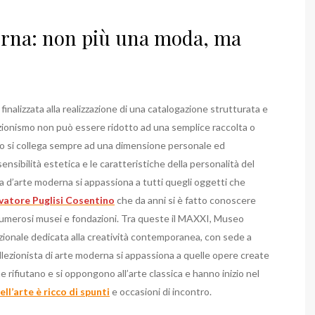
derna: non più una moda, ma
finalizzata alla realizzazione di una catalogazione strutturata e
ezionismo non può essere ridotto ad una semplice raccolta o
ismo si collega sempre ad una dimensione personale ed
sensibilità estetica e le caratteristiche della personalità del
sta d’arte moderna si appassiona a tutti quegli oggetti che
vatore Puglisi Cosentino
che da anni si è fatto conoscere
 numerosi musei e fondazioni. Tra queste il MAXXI, Museo
nazionale dedicata alla creatività contemporanea, con sede a
lezionista di arte moderna si appassiona a quelle opere create
e rifiutano e si oppongono all’arte classica e hanno inizio nel
ll’arte è ricco di spunti
e occasioni di incontro.