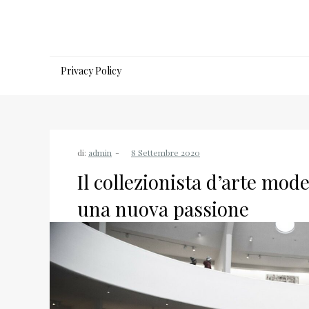
Salta
al
contenuto
Privacy Policy
di:
admin
Il collezionista d’arte mo
una nuova passione