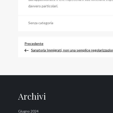
davvero particolari.
Senza categoria
Navigazione
Articolo
Precedente
precedente
Sanatoria Immigrati, non una semplice regolarizzazio
articoli
Archivi
Giugno 2024