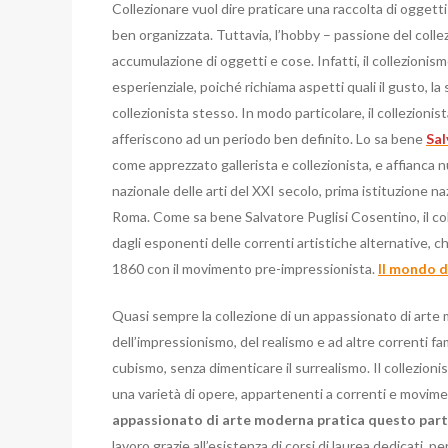
Collezionare vuol dire praticare una raccolta di oggetti 
ben organizzata. Tuttavia, l’hobby – passione del coll
accumulazione di oggetti e cose. Infatti, il collezion
esperienziale, poiché richiama aspetti quali il gusto, la 
collezionista stesso. In modo particolare, il collezioni
afferiscono ad un periodo ben definito. Lo sa bene
Sal
come apprezzato gallerista e collezionista, e affianca
nazionale delle arti del XXI secolo, prima istituzione 
Roma. Come sa bene Salvatore Puglisi Cosentino, il col
dagli esponenti delle correnti artistiche alternative, ch
1860 con il movimento pre-impressionista.
Il mondo de
Quasi sempre la collezione di un appassionato di arte 
dell’impressionismo, del realismo e ad altre correnti fa
cubismo, senza dimenticare il surrealismo. Il collezion
una varietà di opere, appartenenti a correnti e moviment
appassionato di arte moderna pratica questo part
lavoro grazie all’esistenza di corsi di laurea dedicati, 