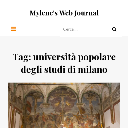
Salta
Mylene’s Web Journal
al
contenuto
Ricerca
per:
Tag:
università popolare
degli studi di milano