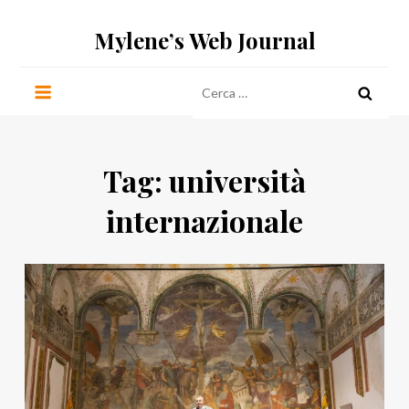
Salta
Mylene’s Web Journal
al
contenuto
Ricerca
per:
Tag:
università
internazionale