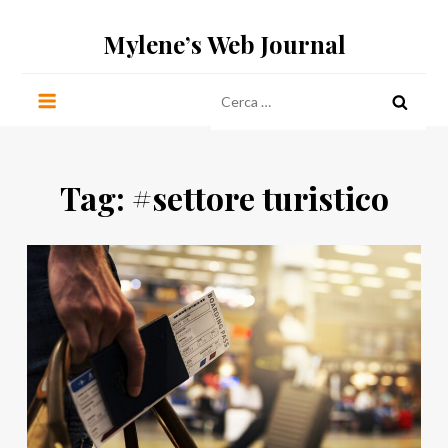
Salta
Mylene’s Web Journal
al
contenuto
Ricerca
per:
Tag:
#settore turistico