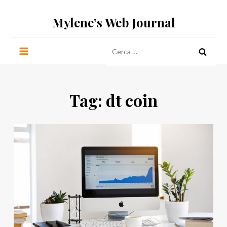
Salta
Mylene’s Web Journal
al
contenuto
Ricerca
per:
Tag:
dt coin