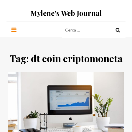
Salta
Mylene’s Web Journal
al
contenuto
Ricerca
per:
Tag:
dt coin criptomoneta